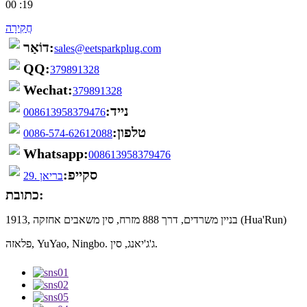
19: 00
חֲקִירָה
דוֹאַר:
sales@eetsparkplug.com
QQ:
379891328
Wechat:
379891328
נייד:
008613958379476
טלפון:
0086-574-62612088
Whatsapp:
008613958379476
סקייפ:
בריאן .29
כתובת:
1913, בניין משרדים, דרך 888 מזרח, סין משאבים אחזקה (Hua'Run)
פלאזה, YuYao, Ningbo. ג'ג'יאנג, סין.