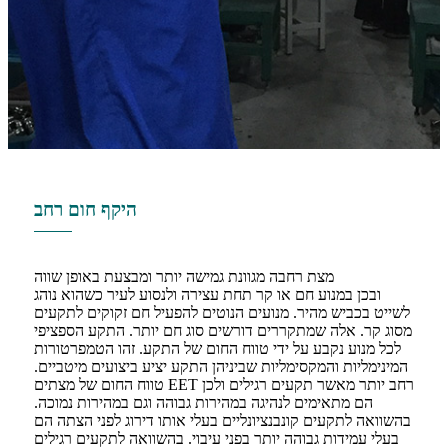
היקף חום רחב
מצת רחבה מגוונת גמישה יותר ומבצעת באופן שווה
ובכן במנוע חם או קר תחת עצירה ולנסוע לעיר כשהוא נוהג
לשייט בכביש מהיר. מנועים הנוטים להפעיל חם זקוקים לתקעים
מסוג קר. אלה שמתקררים דורשים סוג חם יותר. התקע הספציפי
לכל מנוע נקבע על ידי טווח החום של התקע. זהו הטמפרטורות
המינימליות והמקסימליות שביניהן התקע יציע ביצועים מיטביים.
טווח החום של מצתים EET רחב יותר מאשר תקעים רגילים ולכן
הם מתאימים לנהיגה במהירות גבוהה וגם במהירות נמוכה.
בהשוואה לתקעים קונבנציונליים בעלי אותו דירוג לפני הצתה הם
בעלי עמידות גבוהה יותר בפני עיבוי. בהשוואה לתקעים רגילים