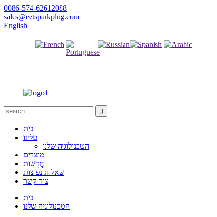
0086-574-62612088
sales@eetsparkplug.com
English
עֲרָבִית
ספרדית
רוּסִי
צָרְפָתִית
פורטוגזית
בית
עלינו
הטכנולוגיה שלנו
מוצרים
חֲדָשׁוֹת
שאלות נפוצות
צור קשר
בית
הטכנולוגיה שלנו