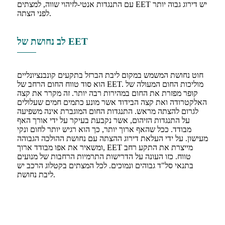
עם התנגדות אנטי-לזיהוי שווה, למצתים EET יש דירוג גבוה יותר
לפני הצתה.
לב נחושת של EET
חוט נחושת המשמש במקום ליבת הברזל בתקעים קונבנציונליים
הוא סוד טווח החום הרחב של EET. מוליכות החום המעולה של
קופר מפזרת את החום במהירות רבה יותר. זה מקרר את קצה
האלקטרודה ואת קצה הבידוד אשר מונע כתמים חמים שעלולים
לגרום להצתה מראש. התנגדות החום המוגברת אינה משפיעה
על התנגדות הזיהום, אשר נקבעת בעיקר על ידי אורך האף
מבודד. ככל שהאף ארוך יותר, כך הוא רגיש יותר לחום ונקי
מעישון. על ידי העלאת דירוג ההצתה עם נחושת ההולכה הגבוהה
ומשאיר את אפו מבודד ארוך, EET מייצרת את התקע רחב
טווח. כזו העונה על הדרישות התרמיות הרחבות של מנועים
בתנאי סל"ד גבוהים ונמוכים. לכל המצתים בקטלוג הרכב יש
ליבת נחושת.