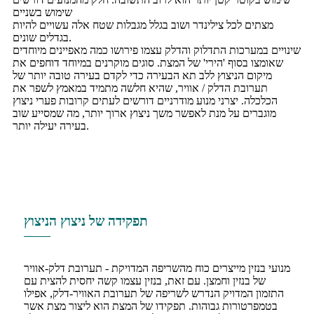
שימוש בשניים
מצתים לכל צילינדר ושוב בגלל מגבלות שטח אלה עשויים להיות
בגדלים שונים.
שינויים במערכות התדלוק והדלק עצמו פירושו כמה מאפיינים מיוחדים
שאומצו בסוף 'הירי' של המצת. סוגים מוקרנים במיוחד דוחפים את
מיקום הניצוץ ללב תא הבעירה כדי לקדם בעירה טובה יותר של
תערובת הדלק / אוויר, שהיא חלשה מתמיד במאמץ לשפר את
הכלכלה. יצרני מנוע מודרניים דורשים לעתים קרובות פערי ניצוץ
מוגברים על מנת לאפשר משך ניצוץ ארוך יותר, מה שמסייע שוב
בעירה יעילה יותר.
תפקידה של ניצוץ הניצוץ
מנועי בנזין מייצרים כוח מהשריפה המדויקת - תערובת דלק-אוויר
של בנזין וחמצן. עם זאת, בנזין עצמו קשה יחסית להצית עם
התזמון המדויק הנדרש לשריפה של תערובת האוויר-דלק, אפילו
בטמפרטורות גבוהות. תפקידו של המצת הוא ליצור מצת אשר