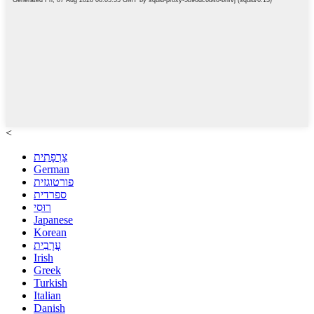
<
צָרְפָתִית
German
פורטוגזית
ספרדית
רוּסִי
Japanese
Korean
עֲרָבִית
Irish
Greek
Turkish
Italian
Danish