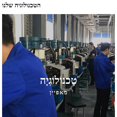
הטכנולוגיה שלנו
טֶכנוֹלוֹגִיָה
מאפיין