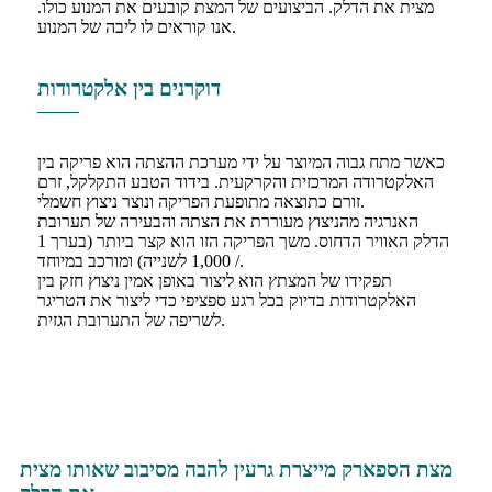
מצית את הדלק. הביצועים של המצת קובעים את המנוע כולו.
אנו קוראים לו ליבה של המנוע.
דוקרנים בין אלקטרודות
כאשר מתח גבוה המיוצר על ידי מערכת ההצתה הוא פריקה בין
האלקטרודה המרכזית והקרקעית. בידוד הטבע התקלקל, זרם
זורם כתוצאה מתופעת הפריקה ונוצר ניצוץ חשמלי.
האנרגיה מהניצוץ מעוררת את הצתה והבעירה של תערובת
הדלק האוויר הדחוס. משך הפריקה הזו הוא קצר ביותר (בערך 1
/ 1,000 לשנייה) ומורכב במיוחד.
תפקידו של המצתץ הוא ליצור באופן אמין ניצוץ חזק בין
האלקטרודות בדיוק בכל רגע ספציפי כדי ליצור את הטריגר
לשריפה של התערובת הגזית.
מצת הספארק מייצרת גרעין להבה מסיבוב שאותו מצית