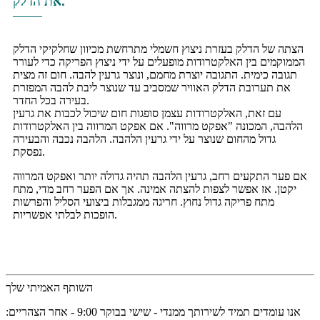
את הדלק.
הצתה של הדלק בעזרת ניצוץ חשמלי מתרחשת מכיוון שחלקיקי הדלק
הממוקמים בין האלקטרודות מופעלים על ידי ניצוץ הפריקה כדי לעורר
תגובה כימית. התגובה יוצרת מחמם, ונוצר גרעין להבה. חום זה מצית
את תערובת הדלק האוויר שמסביב עד שנוצר ליבת להבה המפזרת
בעירה בכל החדר.
עם זאת, האלקטרודות עצמן סופגות חום שיכול לכבות את גרעין
הלהבה, המכונה "אפקט מרווה". אם אפקט המרווה בין האלקטרודות
גדול מהחום שנוצר על ידי גרעין הלהבה. הלהבה נכבה והבעירה
נפסקת.
אם פער התקעים רחב, גרעין הלהבה תהיה גדולה יותר ואפקט המרווה
יקטן. אז אפשר לצפות להצתה אמינה. אך אם הפער רחב מדי, מתח
מתח פריקה גדול נחוץ. חריגה ממגבלות ביצועי הסליל והפרשות
הופכות לבלתי אפשריות.
השותף האמיתי שלך
אנו עומדים תמיד לשירותך ממנדי - שישי בבוקר 9:00 - אחר הצהריים: