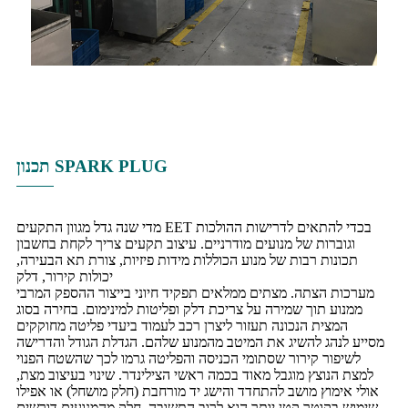
תכנון SPARK PLUG
מדי שנה גדל מגוון התקעים EET בכדי להתאים לדרישות ההולכות
וגוברות של מנועים מודרניים. עיצוב תקעים צריך לקחת בחשבון
תכונות רבות של מנוע הכוללות מידות פיזיות, צורת תא הבעירה,
יכולות קירור, דלק
מערכות הצתה. מצתים ממלאים תפקיד חיוני בייצור ההספק המרבי
ממנוע תוך שמירה על צריכת דלק ופליטות למינימום. בחירה בסוג
המצית הנכונה תעזור ליצרן רכב לעמוד ביעדי פליטה מחוקקים
מסייע לנהג להשיג את המיטב מהמנוע שלהם. הגדלת הגודל והדרישה
לשיפור קירור שסתומי הכניסה והפליטה גרמו לכך שהשטח הפנוי
למצת הנוצץ מוגבל מאוד בכמה ראשי הצילינדר. שינוי בעיצוב מצת,
אולי אימוץ מושב להתחדד והישג יד מורחבת (חלק מושחל) או אפילו
שימוש בקוטר קטן יותר הוא לרוב התשובה. חלק מהמנועים דורשים